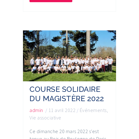
COURSE SOLIDAIRE
DU MAGISTÈRE 2022
admin
/
11 avril 2022
/
Événements
,
Vie associative
Ce dimanche 20 mars 2022 s’est
tenue au Bois de Boulogne de Paris