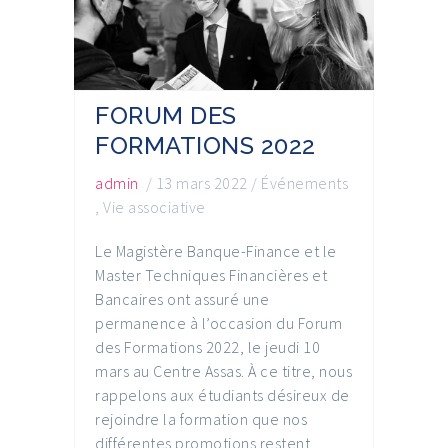
FORUM DES
FORMATIONS 2022
admin
/
13 mars 2022
/
Événements
,
Vie associative
Le Magistère Banque-Finance et le
Master Techniques Financières et
Bancaires ont assuré une
permanence à l’occasion du Forum
des Formations 2022, le jeudi 10
mars au Centre Assas. À ce titre, nous
rappelons aux étudiants désireux de
rejoindre la formation que nos
différentes promotions restent